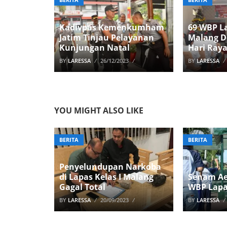
Kadivpas Kemenkumham
69 WBP La
Jatim Tinjau Pelayanan
Malang D
Kunjungan Natal
Hari Raya
BY
LARESSA
26/12/2023
BY
LARESSA
YOU MIGHT ALSO LIKE
BERITA
BERITA
Penyelundupan Narkoba
di Lapas Kelas I Malang
Senam Ae
Gagal Total
WBP Lapa
BY
LARESSA
20/09/2023
BY
LARESSA