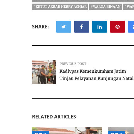
#KETUT AKBAR HERRY ACHJAR
#WARGA BINAAN
#WAR
SHARE:
PREVIOUS POST
Kadivpas Kemenkumham Jatim
Tinjau Pelayanan Kunjungan Natal
RELATED ARTICLES
BERITA
BERITA