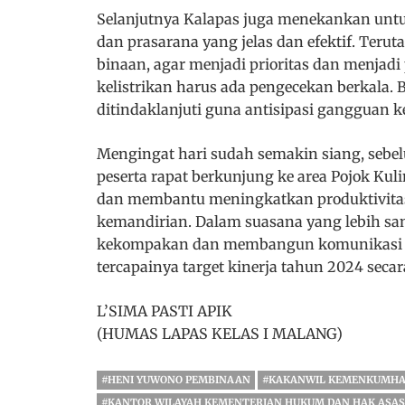
Selanjutnya Kalapas juga menekankan untu
dan prasarana yang jelas dan efektif. Ter
binaan, agar menjadi prioritas dan menjadi
kelistrikan harus ada pengecekan berkala. B
ditindaklanjuti guna antisipasi gangguan k
Mengingat hari sudah semakin siang, sebe
peserta rapat berkunjung ke area Pojok Ku
dan membantu meningkatkan produktivita
kemandirian. Dalam suasana yang lebih san
kekompakan dan membangun komunikasi yan
tercapainya target kinerja tahun 2024 secar
L’SIMA PASTI APIK
(HUMAS LAPAS KELAS I MALANG)
#HENI YUWONO PEMBINAAN
#KAKANWIL KEMENKUMHA
#KANTOR WILAYAH KEMENTERIAN HUKUM DAN HAK ASAS