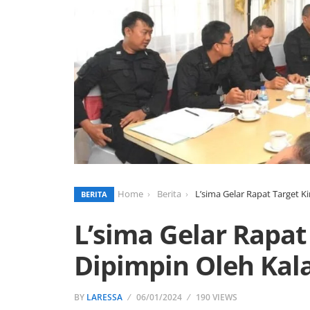
Home
Berita
L’sima Gelar Rapat Target K
BERITA
L’sima Gelar Rapat
Dipimpin Oleh Kal
BY
LARESSA
06/01/2024
190 VIEWS