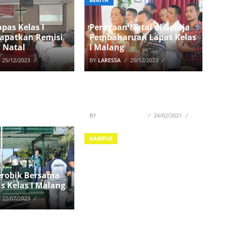
pas Kelas I
Perayaan Natal di Gereja
apatkan Remisi
Pembaharuan Lapas Kelas
 Natal
I Malang
25/12/2023
BY
LARESSA
25/12/2023
Dicari Lulusan Psikologi S1
Jadi Tenaga Kontrak di ITS
2021
BY
SHINTYA JULIANA
24/02/2021
KAMPUS
robik Bersama
s Kelas I Malang
22/07/2023