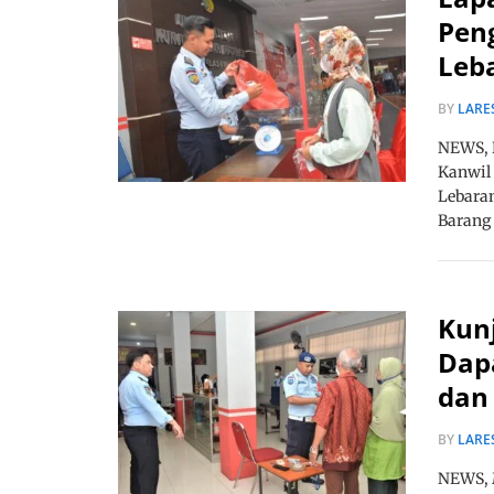
Pen
Leb
BY
LARE
NEWS, 
Kanwil
Lebara
Barang
Kun
Dap
dan
BY
LARE
NEWS, 