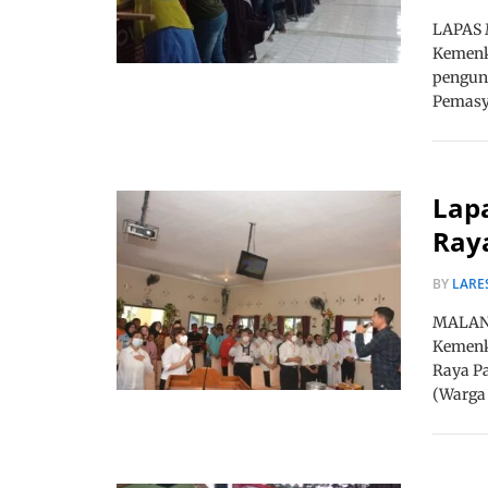
LAPAS M
Kemenk
pengun
Pemasya
Lapa
Ray
BY
LARE
MALANG
Kemenk
Raya P
(Warga