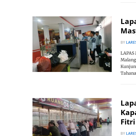
Lapa
Masy
BY
LARE
LAPAS M
Malang
Kunjun
Tahan
Lap
Kapa
Fitr
BY
LARE