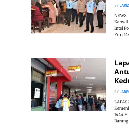
BY
LARE
NEWS, 
Kanwil
Intel P
Fitri 1
Lap
Ant
Ked
BY
LARE
LAPAS 
Kemenku
1444 H
Barang