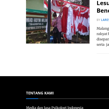
Les
Ben
BY
LARE
Malang,
rakyat 
disepan
serta j
TENTANG KAMI
Media dan Jasa Psikologi Indonesia