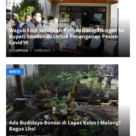
Wagub Emil Serahkan Konsentrator Oksigen ke
Bupati Situbondo Untuk Penanganan Pasien
Covid19
BY
LARESSA
14/08/2021
BERITA
Ada Budidaya Bonsai di Lapas Kelas I Malang?
Bagus Lho!