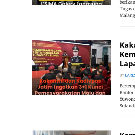
berikan
Tugas 
Malang
Kak
Kem
Lapa
BY
LARE
Bertemp
Kantor
Yuwono 
Sutand