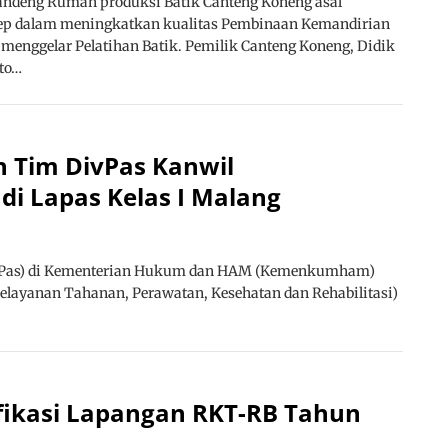
ndeng Rumah produksi Batik Canteng Koneng asal
p dalam meningkatkan kualitas Pembinaan Kemandirian
menggelar Pelatihan Batik. Pemilik Canteng Koneng, Didik
to…
h Tim DivPas Kanwil
 Lapas Kelas I Malang
DivPas) di Kementerian Hukum dan HAM (Kemenkumham)
Pelayanan Tahanan, Perawatan, Kesehatan dan Rehabilitasi)
ifikasi Lapangan RKT-RB Tahun