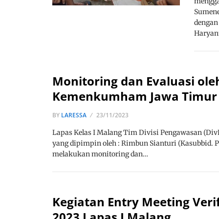
mengga
Sumene
dengan 
Haryan
Monitoring dan Evaluasi ole
Kemenkumham Jawa Timur di
BY
LARESSA
23/11/2023
Lapas Kelas I Malang Tim Divisi Pengawasan (
yang dipimpin oleh : Rimbun Sianturi (Kasubbid. 
melakukan monitoring dan…
Kegiatan Entry Meeting Ver
2023 Lapas I Malang