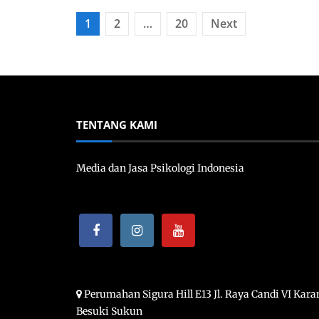
Posts
1
2
…
20
Next
pagination
TENTANG KAMI
Media dan Jasa Psikologi Indonesia
Perumahan Sigura Hill E13 Jl. Raya Candi VI Kara
Besuki Sukun