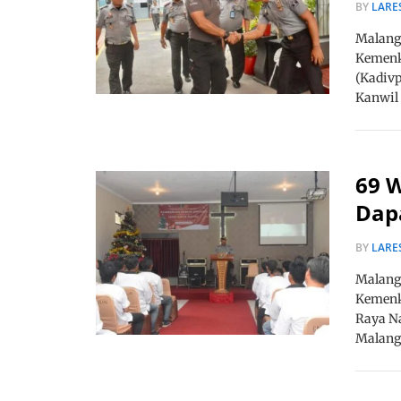
BY
LARE
Malang,
Kemenk
(Kadiv
Kanwil
69 W
Dap
BY
LARE
Malang,
Kemenk
Raya Na
Malang