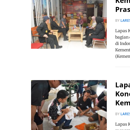
Kem
Pra
BY
LARE
Lapas 
bagian
di Indo
Kement
(Keme
Lap
Kon
Kem
BY
LARE
Lapas 