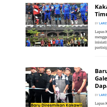
Kak
Timu
BY
LARE
Lapas 
menggel
inisiat
partisi
Bar
Gale
Dap
BY
LARE
Lapas 