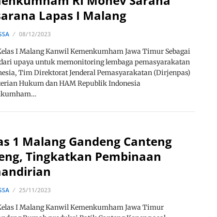
enkumham RI Monev Sarana
sarana Lapas I Malang
SSA
08/12/2023
Kelas I Malang Kanwil Kemenkumham Jawa Timur Sebagai
 dari upaya untuk memonitoring lembaga pemasyarakatan
nesia, Tim Direktorat Jenderal Pemasyarakatan (Dirjenpas)
erian Hukum dan HAM Republik Indonesia
nkumham…
as 1 Malang Gandeng Canteng
eng, Tingkatkan Pembinaan
andirian
SSA
25/11/2023
Kelas I Malang Kanwil Kemenkumham Jawa Timur