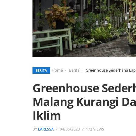
Home
Berita
Greenhouse Sederhana Lapa
BERITA
Greenhouse Sederh
Malang Kurangi D
Iklim
BY
LARESSA
04/05/2023
172 VIEWS