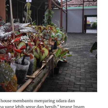
 house membantu menyaring udara dan
a yang lebih segar dan bersih,” terang Imam