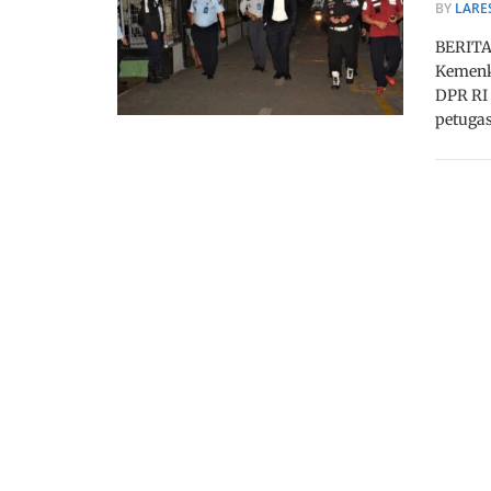
BY
LARE
BERITA
Kemenk
DPR RI 
petuga