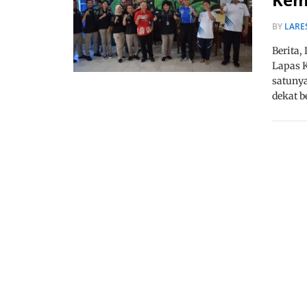
BY
LARE
Berita
Lapas K
satunya
dekat 