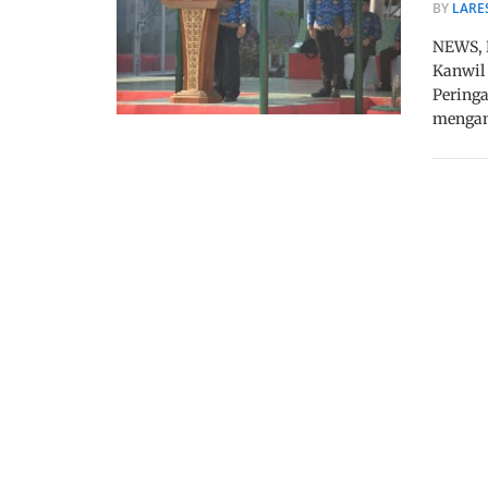
BY
LARE
NEWS, 
Kanwil
Pering
mengam