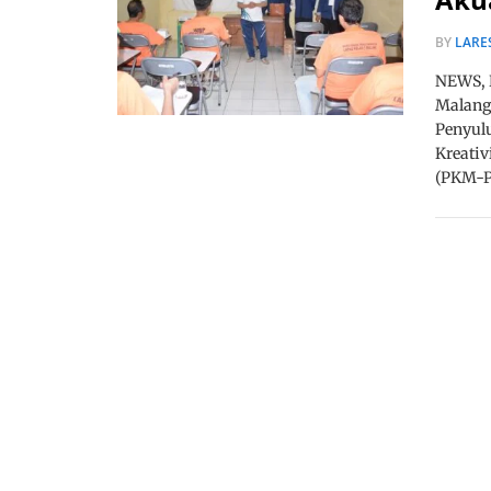
BY
LARE
NEWS, 
Malang
Penyul
Kreati
(PKM-