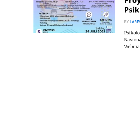
Psik
BY
LARE
Psikol
Nasiona
Webina