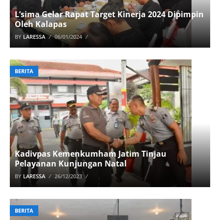
L’sima Gelar Rapat Target Kinerja 2024 Dipimpin
Oleh Kalapas
BY
LARESSA
06/01/2024
BERITA
Kadivpas Kemenkumham Jatim Tinjau
Pelayanan Kunjungan Natal
BY
LARESSA
26/12/2023
BERITA