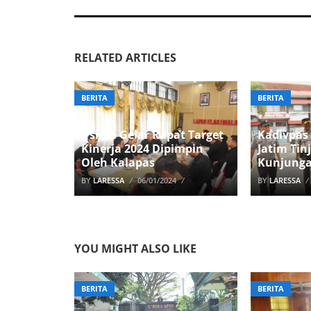
RELATED ARTICLES
BERITA
BERITA
L’sima Gelar Rapat Target
Kadivpa
Kinerja 2024 Dipimpin
Jatim Tin
Oleh Kalapas
Kunjunga
BY
LARESSA
06/01/2024
BY
LARESSA
YOU MIGHT ALSO LIKE
BERITA
BERITA