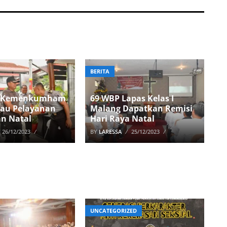
BERITA
s Kemenkumham
69 WBP Lapas Kelas I
jau Pelayanan
Malang Dapatkan Remisi
n Natal
Hari Raya Natal
26/12/2023
BY
LARESSA
25/12/2023
UNCATEGORIZED