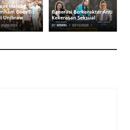
as I Malang
umham Goes To
Generasi Berkarakter Anti
i Unibraw
Kekerasan Seksual
25/05/2023
BY
MIMIN
03/12/2020