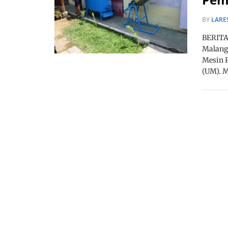
BY
LARE
BERITA,
Malang
Mesin P
(UM). 