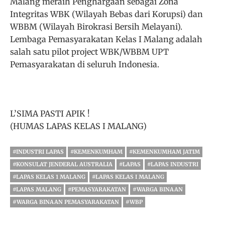
Malang meraih Penghargaan sebagai Zona
Integritas WBK (Wilayah Bebas dari Korupsi) dan
WBBM (Wilayah Birokrasi Bersih Melayani).
Lembaga Pemasyarakatan Kelas I Malang adalah
salah satu pilot project WBK/WBBM UPT
Pemasyarakatan di seluruh Indonesia.
L’SIMA PASTI APIK !
(HUMAS LAPAS KELAS I MALANG)
#INDUSTRI LAPAS
#KEMENKUMHAM
#KEMENKUMHAM JATIM
#KONSULAT JENDERAL AUSTRALIA
#LAPAS
#LAPAS INDUSTRI
#LAPAS KELAS 1 MALANG
#LAPAS KELAS I MALANG
#LAPAS MALANG
#PEMASYARAKATAN
#WARGA BINAAN
#WARGA BINAAN PEMASYARAKATAN
#WBP