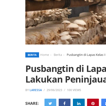
Home
Berita
Pusbangtin di Lapas Kelas 
BERITA
Pusbangtin di Lapa
Lakukan Peninjau
BY
LARESSA
29/06/2023
100 VIEWS
SHARE: