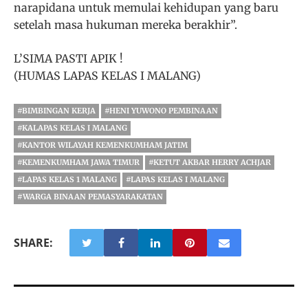
narapidana untuk memulai kehidupan yang baru
setelah masa hukuman mereka berakhir”.
L’SIMA PASTI APIK !
(HUMAS LAPAS KELAS I MALANG)
#BIMBINGAN KERJA
#HENI YUWONO PEMBINAAN
#KALAPAS KELAS I MALANG
#KANTOR WILAYAH KEMENKUMHAM JATIM
#KEMENKUMHAM JAWA TIMUR
#KETUT AKBAR HERRY ACHJAR
#LAPAS KELAS 1 MALANG
#LAPAS KELAS I MALANG
#WARGA BINAAN PEMASYARAKATAN
SHARE: