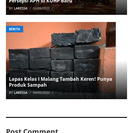
Persepsi APH di KUHP Baru
BY
LARESSA
02/09/2023
BERITA
Lapas Kelas I Malang Tambah Keren! Punya
Produk Sampah
BY
LARESSA
04/05/2023
Post Comment