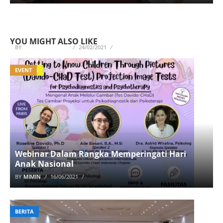
Dicari Lulusan Psikologi S1 Jadi Tenaga Kontrak
di ITS 2021
YOU MIGHT ALSO LIKE
BY
SHINTYA JULIANA
24/02/2021
KAMPUS
EVENT
Webinar Dalam Rangka Memperingati Hari
Anak Nasional
BY
MIMIN
16/06/2021
BERITA