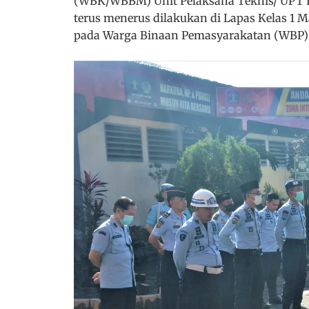
(WBK/WBBM) Unit Pelaksana Teknis/ UPT P
terus menerus dilakukan di Lapas Kelas 1 M
pada Warga Binaan Pemasyarakatan (WBP)