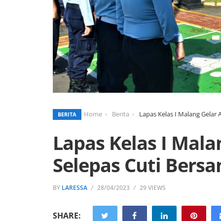
Home
Berita
Lapas Kelas I Malang Gelar 
BERITA
Lapas Kelas I Mala
Selepas Cuti Bers
BY
LARESSA
28/04/2023
29 VIEWS
SHARE: