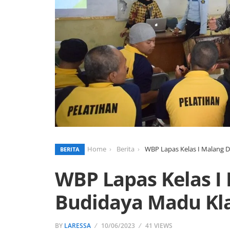
Home
Berita
WBP Lapas Kelas I Malang 
BERITA
WBP Lapas Kelas I
Budidaya Madu Kl
BY
LARESSA
10/06/2023
41 VIEWS