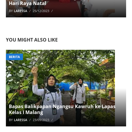
Hari Raya Natal
BY
LARESSA
25/12/2023
YOU MIGHT ALSO LIKE
BERITA
Bapas Balikpapan Ngangsu Kawruh ke Lapas
Kelas I Malang
BY
LARESSA
23/09/2023