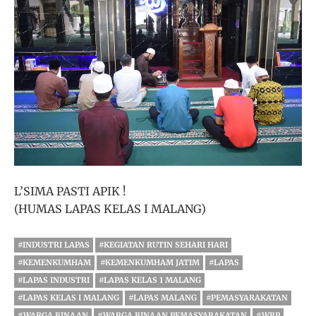
L’SIMA PASTI APIK !
(HUMAS LAPAS KELAS I MALANG)
#INDUSTRI LAPAS
#KEGIATAN RUTIN SEHARI HARI
#KEMENKUMHAM
#KEMENKUMHAM JATIM
#LAPAS
#LAPAS INDUSTRI
#LAPAS KELAS 1 MALANG
#LAPAS KELAS I MALANG
#LAPAS MALANG
#PEMASYARAKATAN
#WARGA BINAAN
#WARGA BINAAN PEMASYARAKATAN
#WBP