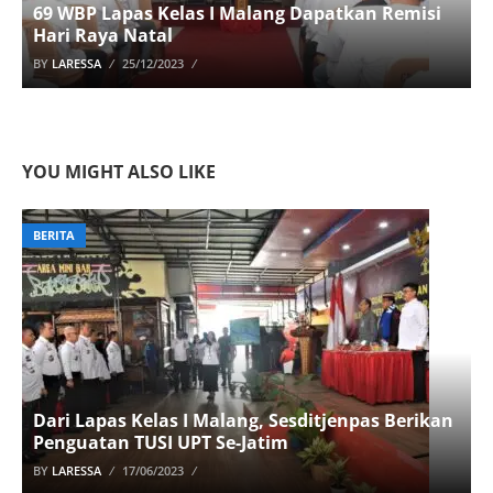
69 WBP Lapas Kelas I Malang Dapatkan Remisi
Hari Raya Natal
BY
LARESSA
25/12/2023
YOU MIGHT ALSO LIKE
BERITA
Dari Lapas Kelas I Malang, Sesditjenpas Berikan
Penguatan TUSI UPT Se-Jatim
BY
LARESSA
17/06/2023