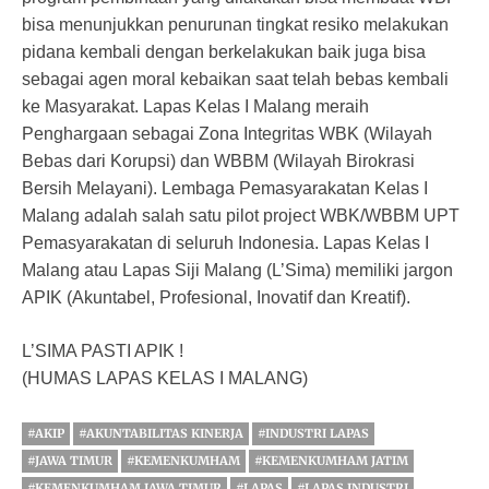
bisa menunjukkan penurunan tingkat resiko melakukan
pidana kembali dengan berkelakukan baik juga bisa
sebagai agen moral kebaikan saat telah bebas kembali
ke Masyarakat. Lapas Kelas I Malang meraih
Penghargaan sebagai Zona Integritas WBK (Wilayah
Bebas dari Korupsi) dan WBBM (Wilayah Birokrasi
Bersih Melayani). Lembaga Pemasyarakatan Kelas I
Malang adalah salah satu pilot project WBK/WBBM UPT
Pemasyarakatan di seluruh Indonesia. Lapas Kelas I
Malang atau Lapas Siji Malang (L’Sima) memiliki jargon
APIK (Akuntabel, Profesional, Inovatif dan Kreatif).
L’SIMA PASTI APIK !
(HUMAS LAPAS KELAS I MALANG)
#AKIP
#AKUNTABILITAS KINERJA
#INDUSTRI LAPAS
#JAWA TIMUR
#KEMENKUMHAM
#KEMENKUMHAM JATIM
#KEMENKUMHAM JAWA TIMUR
#LAPAS
#LAPAS INDUSTRI