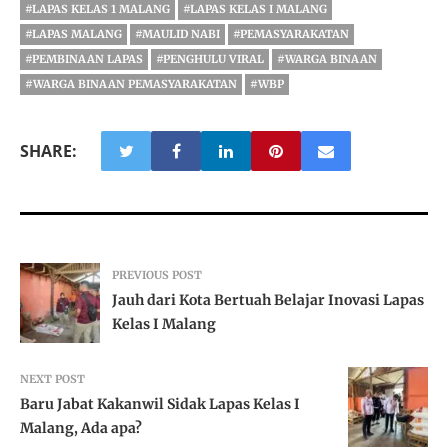
#LAPAS KELAS 1 MALANG
#LAPAS KELAS I MALANG
#LAPAS MALANG
#MAULID NABI
#PEMASYARAKATAN
#PEMBINAAN LAPAS
#PENGHULU VIRAL
#WARGA BINAAN
#WARGA BINAAN PEMASYARAKATAN
#WBP
SHARE:
PREVIOUS POST
Jauh dari Kota Bertuah Belajar Inovasi Lapas
Kelas I Malang
NEXT POST
Baru Jabat Kakanwil Sidak Lapas Kelas I
Malang, Ada apa?