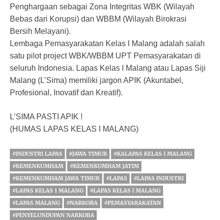
Penghargaan sebagai Zona Integritas WBK (Wilayah
Bebas dari Korupsi) dan WBBM (Wilayah Birokrasi
Bersih Melayani).
Lembaga Pemasyarakatan Kelas I Malang adalah salah
satu pilot project WBK/WBBM UPT Pemasyarakatan di
seluruh Indonesia. Lapas Kelas I Malang atau Lapas Siji
Malang (L’Sima) memiliki jargon APIK (Akuntabel,
Profesional, Inovatif dan Kreatif).
L’SIMA PASTI APIK !
(HUMAS LAPAS KELAS I MALANG)
#INDUSTRI LAPAS
#JAWA TIMUR
#KALAPAS KELAS I MALANG
#KEMENKUMHAM
#KEMENKUMHAM JATIM
#KEMENKUMHAM JAWA TIMUR
#LAPAS
#LAPAS INDUSTRI
#LAPAS KELAS 1 MALANG
#LAPAS KELAS I MALANG
#LAPAS MALANG
#NARKOBA
#PEMASYARAKATAN
#PENYELUNDUPAN NARKOBA