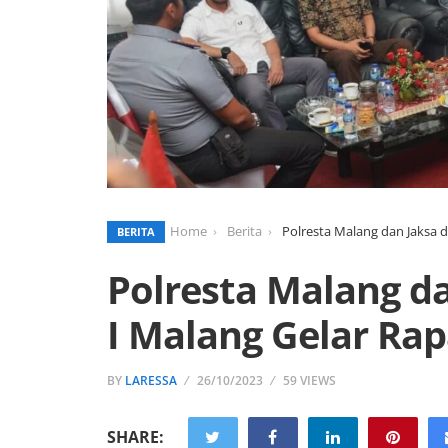
Home
Berita
Polresta Malang dan Jaksa d
BERITA
Polresta Malang da
I Malang Gelar Rap
BY
LARESSA
26/10/2023
59 VIEWS
SHARE: