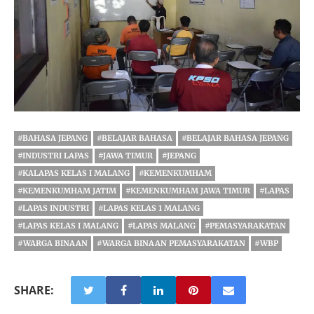
#BAHASA JEPANG
#BELAJAR BAHASA
#BELAJAR BAHASA JEPANG
#INDUSTRI LAPAS
#JAWA TIMUR
#JEPANG
#KALAPAS KELAS I MALANG
#KEMENKUMHAM
#KEMENKUMHAM JATIM
#KEMENKUMHAM JAWA TIMUR
#LAPAS
#LAPAS INDUSTRI
#LAPAS KELAS 1 MALANG
#LAPAS KELAS I MALANG
#LAPAS MALANG
#PEMASYARAKATAN
#WARGA BINAAN
#WARGA BINAAN PEMASYARAKATAN
#WBP
SHARE: