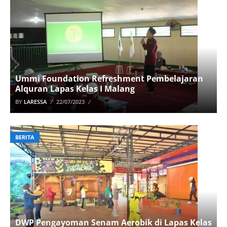
Ummi Foundation Refreshment Pembelajaran
Alquran Lapas Kelas I Malang
BY
LARESSA
22/07/2023
BERITA
DWP Pengayoman Senam Aerobik di Lapas Kelas