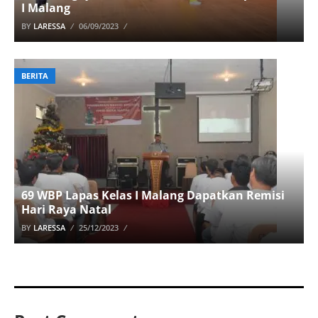
I Malang
BY
LARESSA
06/09/2023
BERITA
69 WBP Lapas Kelas I Malang Dapatkan Remisi
Hari Raya Natal
BY
LARESSA
25/12/2023