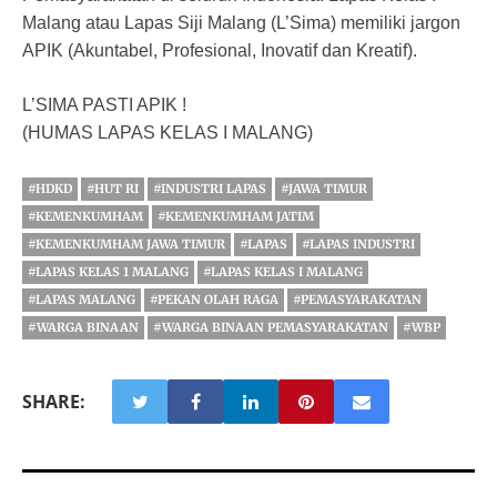
Malang atau Lapas Siji Malang (L’Sima) memiliki jargon
APIK (Akuntabel, Profesional, Inovatif dan Kreatif).
L’SIMA PASTI APIK !
(HUMAS LAPAS KELAS I MALANG)
#HDKD
#HUT RI
#INDUSTRI LAPAS
#JAWA TIMUR
#KEMENKUMHAM
#KEMENKUMHAM JATIM
#KEMENKUMHAM JAWA TIMUR
#LAPAS
#LAPAS INDUSTRI
#LAPAS KELAS 1 MALANG
#LAPAS KELAS I MALANG
#LAPAS MALANG
#PEKAN OLAH RAGA
#PEMASYARAKATAN
#WARGA BINAAN
#WARGA BINAAN PEMASYARAKATAN
#WBP
SHARE: