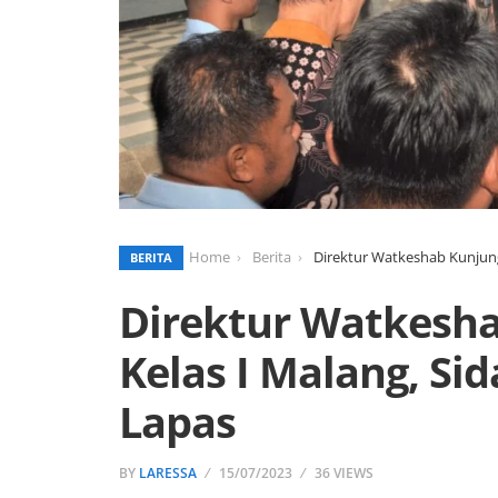
Home
Berita
Direktur Watkeshab Kunjung
BERITA
Direktur Watkesha
Kelas I Malang, Si
Lapas
BY
LARESSA
15/07/2023
36 VIEWS