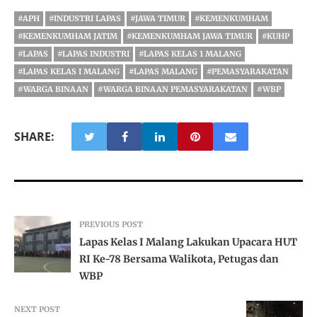
#APH
#INDUSTRI LAPAS
#JAWA TIMUR
#KEMENKUMHAM
#KEMENKUMHAM JATIM
#KEMENKUMHAM JAWA TIMUR
#KUHP
#LAPAS
#LAPAS INDUSTRI
#LAPAS KELAS 1 MALANG
#LAPAS KELAS I MALANG
#LAPAS MALANG
#PEMASYARAKATAN
#WARGA BINAAN
#WARGA BINAAN PEMASYARAKATAN
#WBP
SHARE:
PREVIOUS POST
Lapas Kelas I Malang Lakukan Upacara HUT
RI Ke-78 Bersama Walikota, Petugas dan
WBP
NEXT POST