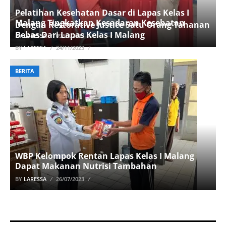
Pelatihan Kesehatan Dasar di Lapas Kelas I
Malang Tingkatkan Kesadaran Kesehatan
Dengan Restorative Justice Satu Orang Tahanan
Bebas Dari Lapas Kelas I Malang
BY
LARESSA
09/09/2023
BY
LARESSA
24/11/2023
BERITA
BERITA
WBP Kelompok Rentan Lapas Kelas I Malang
Dapat Makanan Nutrisi Tambahan
BY
LARESSA
26/07/2023