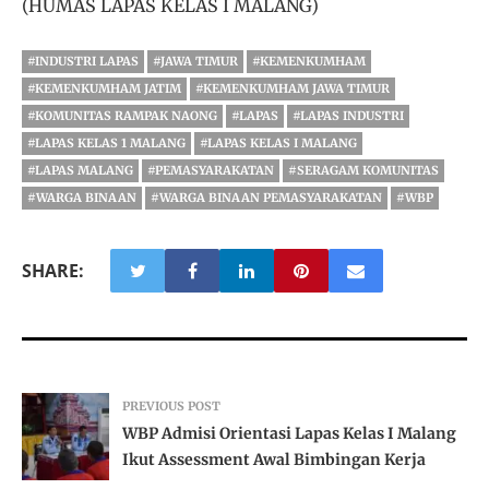
(HUMAS LAPAS KELAS I MALANG)
#INDUSTRI LAPAS
#JAWA TIMUR
#KEMENKUMHAM
#KEMENKUMHAM JATIM
#KEMENKUMHAM JAWA TIMUR
#KOMUNITAS RAMPAK NAONG
#LAPAS
#LAPAS INDUSTRI
#LAPAS KELAS 1 MALANG
#LAPAS KELAS I MALANG
#LAPAS MALANG
#PEMASYARAKATAN
#SERAGAM KOMUNITAS
#WARGA BINAAN
#WARGA BINAAN PEMASYARAKATAN
#WBP
SHARE:
PREVIOUS POST
WBP Admisi Orientasi Lapas Kelas I Malang
Ikut Assessment Awal Bimbingan Kerja