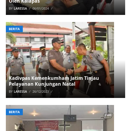
Oleh Kalapas
BY
LARESSA
06/01/2024
BERITA
Kadivpas Kemenkumham Jatim Tinjau
Pelayanan Kunjungan Natal
BY
LARESSA
26/12/2023
BERITA