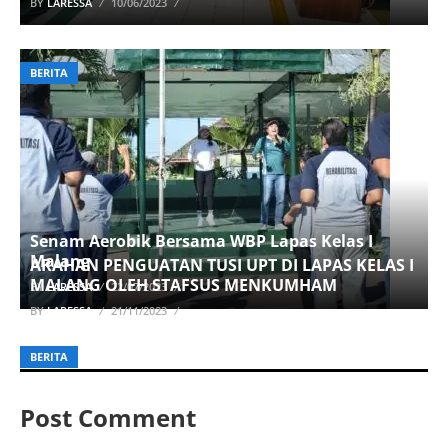
BY
LARESSA
10/06/2023
BERITA
Senam Aerobik Bersama WBP Lapas Kelas I
Malang
ARAHAN PENGUATAN TUSI UPT DI LAPAS KELAS I
MALANG OLEH STAFSUS MENKUMHAM
BY
LARESSA
22/07/2023
BY
LARESSA
21/11/2023
BERITA
Post Comment