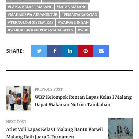
#LAPAS KELAS I MALANG
#LAPAS MALANG
#MAHASISWA AKUAKULTUR
#PEMASYARAKATAN
#TEKNOLOGI SISTEM RAS
#WARGA BINAAN
#WARGA BINAAN PEMASYARAKATAN
#WBP
SHARE:
PREVIOUS POST
WBP Kelompok Rentan Lapas Kelas I Malang
Dapat Makanan Nutrisi Tambahan
NEXT POST
Atlet Voli Lapas Kelas I Malang Bantu Korwil
Malang Raih Juara 2 Turnamen