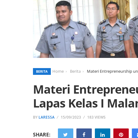
Home
Berita
Materi Entrepreneurship un
BERITA
Materi Entreprene
Lapas Kelas I Mala
BY
LARESSA
15/09/2023
183 VIEWS
SHARE: